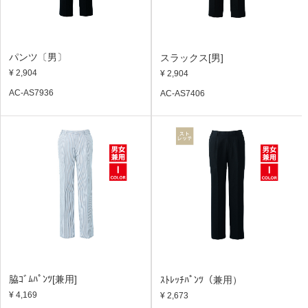
パンツ〔男〕
スラックス[男]
¥ 2,904
¥ 2,904
AC-AS7936
AC-AS7406
脇ｺﾞﾑﾊﾟﾝﾂ[兼用]
ｽﾄﾚｯﾁﾊﾟﾝﾂ（兼用）
¥ 4,169
¥ 2,673